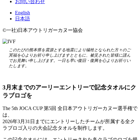
お問い合わせ
English
日本語
©一社)日本アウトリガーカヌー協会
このたびの熊本県を震源とする地震により犠牲となられた方々のご
冥福を心よりお祈り申し上げますとともに、被災された皆様に謹ん
でお見舞い申し上げます。一日も早い復旧・復興を心よりお祈りい
たします。
3月末までのアーリーエントリーで記念タオルにク
ラブロゴを
The 5th JOCA CUP 第5回 全日本アウトリガーカヌー選手権で
は、
2026年3月31日までにエントリーしたチームが所属する全ク
ラブロゴ入りの大会記念タオルを制作します。
この記念タオルには、エントリーされた各クラブのロゴを掲