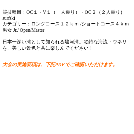
競技種目：OC１・V１（一人乗り）・OC２（２人乗り）
surfski
カテゴリー：ロングコース１２ｋｍ /ショートコース４ｋｍ
男女 Jr./ Open/Master
日本一深い湾として知られる駿河湾。独特な海流・ウネリ
を、美しい景色と共に楽しんでください！
大会の実施要項は、下記PDFでご確認いただけます。