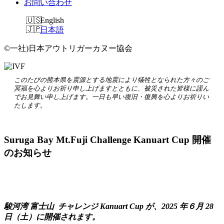
お問い合わせ
English
日本語
©一社)日本アウトリガーカヌー協会
このたびの熊本県を震源とする地震により犠牲となられた方々のご
冥福を心よりお祈り申し上げますとともに、被災された皆様に謹ん
でお見舞い申し上げます。一日も早い復旧・復興を心よりお祈りい
たします。
Suruga Bay Mt.Fuji Challenge Kanuart Cup 開催
のお知らせ
駿河湾 富士山 チャレンジ Kanuart Cup が、2025 年６月 28
日（土）に開催されます。