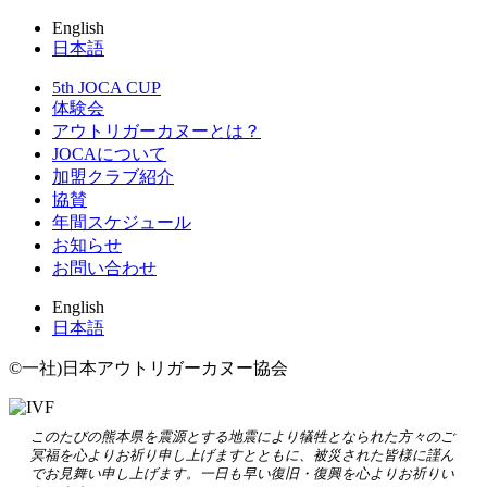
English
日本語
5th JOCA CUP
体験会
アウトリガーカヌーとは？
JOCAについて
加盟クラブ紹介
協賛
年間スケジュール
お知らせ
お問い合わせ
English
日本語
©一社)日本アウトリガーカヌー協会
このたびの熊本県を震源とする地震により犠牲となられた方々のご
冥福を心よりお祈り申し上げますとともに、被災された皆様に謹ん
でお見舞い申し上げます。一日も早い復旧・復興を心よりお祈りい