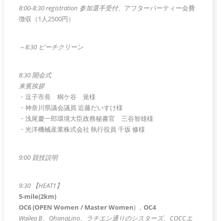
8:00-8:30 registration 参加選⼿受付
、アフターパーティー会費
徴収（1人2500円）
～8:30 ビーチクリーン
8:30 開会式
来賓挨拶
・逗子市長 桐ケ谷 覚様
・神奈川県議会議員 近藤だいすけ様
・浅尾慶一郎環境大臣政務秘書官 三谷智雄様
・光洋機械産業株式会社 執行役員 千坂 修様
9:00
競技説明
9:30 【HEAT1】
5-mile(2km)
OC6 (
OPEN
Women / Master Women
) ，
OC4
Wailea B、OhanaLino、ラチエン通りのシスターズ、COCCエ