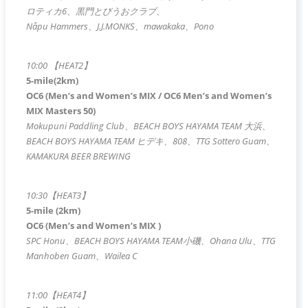
ロティカ6、黒門とびうおクラブ、
Nåpu Hammers、J.J.MONKS、mawakaka、Pono
10:00 【HEAT2】
5-mile(2km)
OC6 (Men’s and Women’s MIX /
OC6
Men’s and Women’s
MIX Masters 50
)
Mokupuni Paddling Club、BEACH BOYS HAYAMA TEAM 大浜、
BEACH BOYS HAYAMA TEAM ヒデキ、808、TTG Sottero Guam、
KAMAKURA BEER BREWING
10:30【HEAT3】
5-mile (2km)
OC6 (Men’s and Women’s MIX
)
SPC Honu、BEACH BOYS HAYAMA TEAM小磯、Ohana Ulu、TTG
Manhoben Guam、Wailea C
11:00【HEAT4】